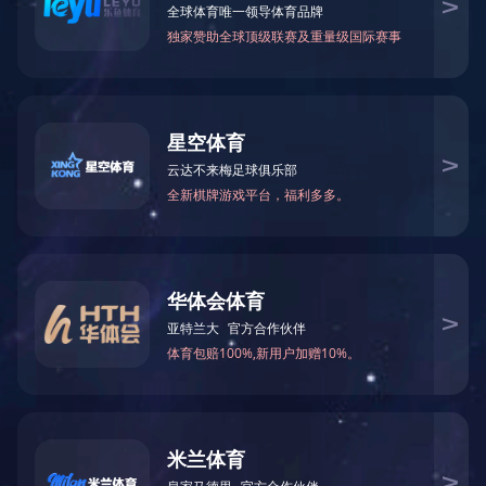
登
登
青岛无尘车间所使用的千亿平台登录入口，有啥不一样？
作为老板，青岛无尘车间装修你需要提前准备什么设备？
青岛实验室净化做好后，也需要日日维护！
2022-09-26
2022-09-09
2022-09-06
录
录
青岛化妆品无尘车间怎么样算合格？
青岛实验室净化工程：如何做到节能？
百斯特无尘车间装修漏风的问题怎么解决？
入
入
2022-08-26
2022-08-10
2022-08-04
千亿平台登录入口
上一页
3
4
5
6
7
···
口
口
下一页
尾页
共114条 当前5/13页
···