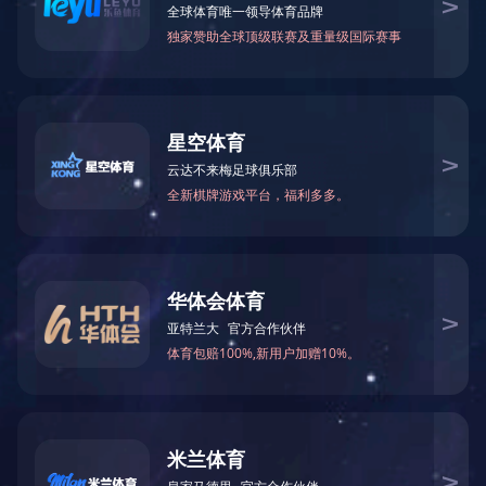
登
登
青岛无尘车间多久保养一次？
所有的医院净化工程都需要什么？
讲解青岛无尘车间中央空调如何节能
2023-11-10
2023-10-17
2023-10-07
录
录
如何装修食品无尘车间？
实施青岛无尘车间后提升效果好吗？
无尘车间装修在不同领域有什么不同？
入
入
2023-09-23
2023-08-24
2023-08-07
千亿平台登录入口
上一页
1
2
3
4
5
···
口
口
下一页
尾页
共114条 当前1/13页