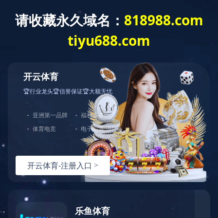
18553295653
千
净
净
工
千
新
关
联
亿
化
化
程
亿
闻
于
系
平
领
级
案
平
资
我
我
青岛无尘车间净化工程的目的是什么？
青岛无尘车间净化的必要性
青岛净化公司简述净化车间是什么？
2023-12-11
2023-11-30
2023-11-20
台
域
别
例
台
讯
们
们