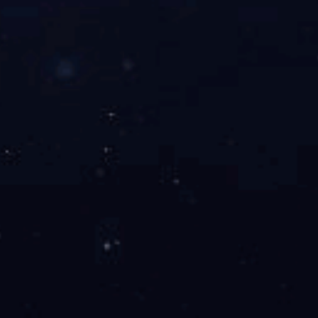
工程案例
新闻资讯
关于我们
净化领域
行业新闻
关于我们
净化级别
常见问题
联系我们
公司新闻
Copyright © 千亿（中国） 版权所有
声明:网上部分信息来源网络若有侵权或违禁
请告知我们立即删除
备案号：
鲁ICP备2021000519号-1
网站地
图
|
RSS
|
XML
安博官方网站
|
乐鱼官网网页版
|
星空体育在线网站
|
九州在线登录
|
华
|
企业分站
体会平台
|
九州在线登录官网
|
乐动网页版·官方站在线登入
|
九州网页版
友情链接:
杰克龙阀门
空气过滤器厂家
空气
登录入口
|
米兰电竞,米兰电竞官网,米兰电竞网站,米兰竞技官网
|