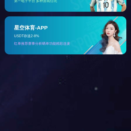
室洁净度的稳定效果，气流的保持和来回的换气是洁净度保
持的重要因素，如果气流和换气无法保持的话，那么，对该
无尘室的风速和洁净等级都会有较大的影响。 (3) 操作
中。操作人员应按照无尘操作规程操作，(4) 每次使用前，
操作人员应提前开启千亿平台登录入口3-5分钟后使用，(5)
操作人员应注意保持室内整洁，(6) 开启工作电源。用无尘
布清洁棚内部区域，(7) 如遇机组发生故障，应立即通知维
修人员，由人员检修合格后继续使用。洁净棚（净化棚）的
使用管理要做到以下工作 。1、洁净棚（净化棚）要符合规
范要求净化棚应采光 良好、避免、远离厕所及污染区，面
积一般不超过10m2，不小于5m2；高度不超过24m，由1—
2个缓冲间、操作间组成（操作间和缓冲间的门不应直
对）。