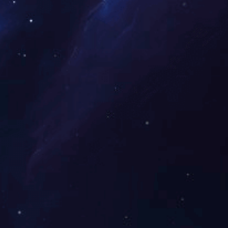
信经营示范单位
重合同守信用企业
千亿平台登录入口
上一页
1
下一页
尾