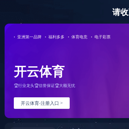
千亿平台登
录入口
当前位置：
千亿平台登录入口
>>
关于我们
>>
荣誉资质
01
荣誉资质