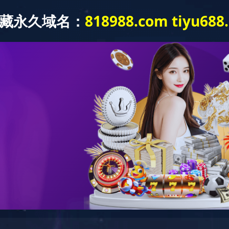
净化领域
净化级别
工程案例
千亿平台登
新闻资讯
录入口
荣誉资质