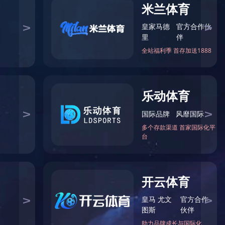
更多
企业资信等级证书