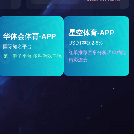
重服务守信用企业