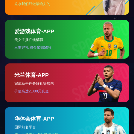
工程案例
新闻资讯
关于我们
净化领域
行业新闻
关于我们
净化级别
常见问题
联系我们
公司新闻
Copyright © 千亿（中国） 版权所有