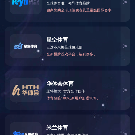
登
登
详情内容
录
录
入
入
口
口