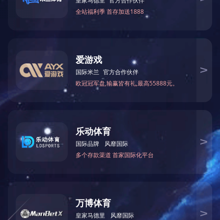
适用范围
适用于无重载的工业厂房，如电子、电器、机械、化工、纺
织、服装、烟草等行业；
仓库、超市、停车场等其他特殊场所所有的水泥或水磨石地
面；
有净化要求的无尘墙面、天花板的涂饰等。
性能特点
外观平整亮丽、多彩多样；
便于清洁、维护方便；
附着力强、柔韧性好、抗冲击；
优异的耐磨性；